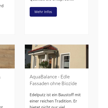
rd
Mehr Infos
&
AquaBalance - Edle
Fassaden ohne Biozide
Edelputz ist ein Baustoff mit
einer reichen Tradition. Er
t,
bietet nicht nur viel…