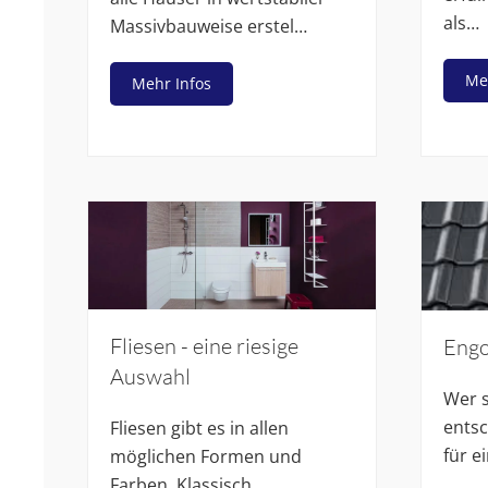
als…
Massivbauweise erstel…
Me
Mehr Infos
Fliesen - eine riesige
Engo
Auswahl
Wer s
entsc
Fliesen gibt es in allen
für e
möglichen Formen und
Farben. Klassisch