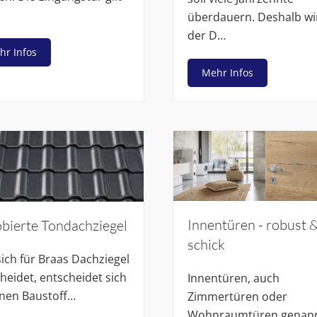
überdauern. Deshalb wi
der D…
hr Infos
Mehr Infos
Innentüren - robust 
bierte Tondachziegel
schick
ich für Braas Dachziegel
heidet, entscheidet sich
Innentüren, auch
inen Baustoff…
Zimmertüren oder
Wohnraumtüren genann