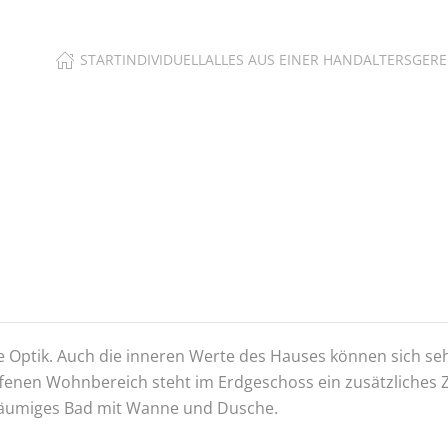
START
INDIVIDUELL
ALLES AUS EINER HAND
ALTERSGER
 Optik. Auch die inneren Werte des Hauses können sich seh
enen Wohnbereich steht im Erdgeschoss ein zusätzliches 
eräumiges Bad mit Wanne und Dusche.